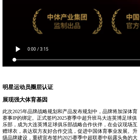
明星运动员圈层认证
展现强大体育基因
此次2025年品牌战略规划和产品发布规划中，品牌将加深体育
赛事IP的绑定。正式签约2025赛季中超升班马大连英博足球俱
乐部，成为大连英博足球俱乐部战略合作伙伴，在会议现场互
赠球衣，表达双方友好合作交流，促进中国体育事业发展。升
级品牌建设，重磅宣布签约2025赛季中超联赛中崭露头角的大