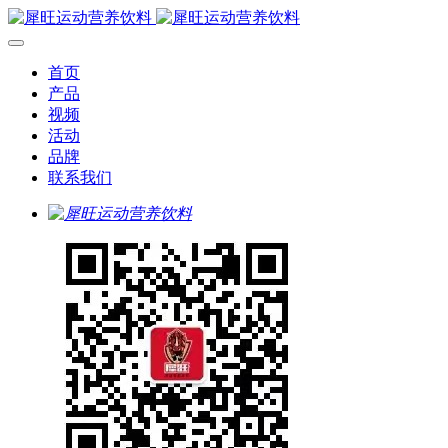
首页
产品
视频
活动
品牌
联系我们