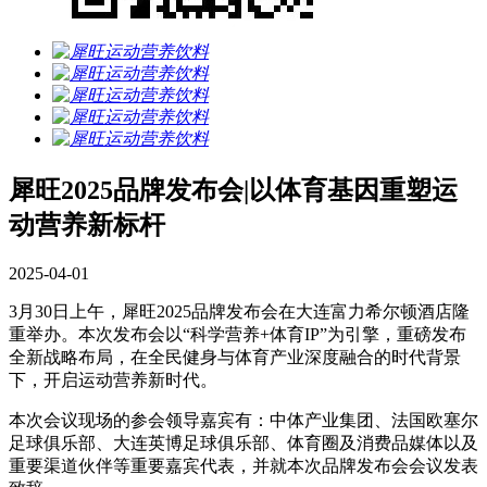
犀旺2025品牌发布会|以体育基因重塑运
动营养新标杆
2025-04-01
3月30日上午，犀旺2025品牌发布会在大连富力希尔顿酒店隆
重举办。本次发布会以“科学营养+体育IP”为引擎，重磅发布
全新战略布局，在全民健身与体育产业深度融合的时代背景
下，开启运动营养新时代。
本次会议现场的参会领导嘉宾有：中体产业集团、法国欧塞尔
足球俱乐部、大连英博足球俱乐部、体育圈及消费品媒体以及
重要渠道伙伴等重要嘉宾代表，并就本次品牌发布会会议发表