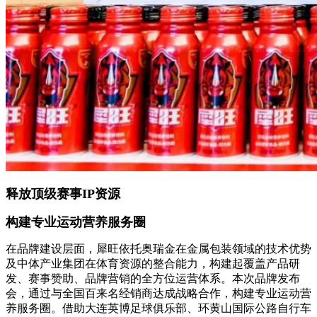
释放顶级赛事IP资源
构建专业运动营养服务圈
在品牌建设层面，犀旺依托奥瑞金在金属包装领域的技术优势
及中体产业集团在体育资源的整合能力，构建起覆盖产品研
发、赛事赞助、品牌营销的全方位运营体系。本次品牌发布
会，通过与全国百来名经销商达成战略合作，构建专业运动营
养服务圈。借助大连英博足球俱乐部、环黄山国际公路自行车