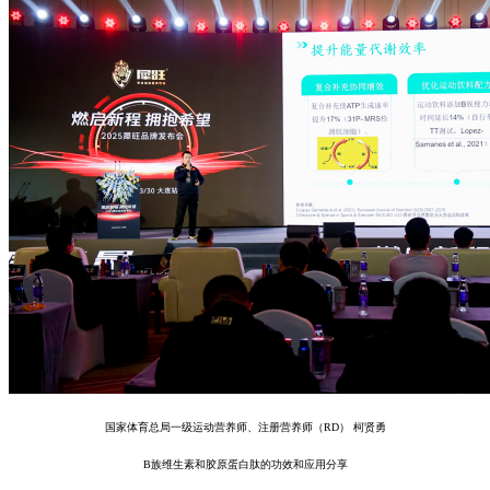
国家体育总局一级运动营养师、注册营养师（RD） 柯贤勇
B族维生素和胶原蛋白肽的功效和应用分享