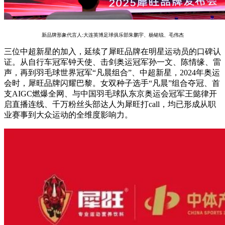
新品牌形象代言人:大连英博足球俱乐部朱鹏宇、杨铭锐、毛伟杰
三位中超新星的加入，延续了犀旺品牌在明星运动员的口碑认
证。从自行车冠军钟天使、击剑奥运冠军孙一文、陈情缘、雷
声，再到羽毛球世界冠军“凡晨组合”、中超新星，2024年奥运
会时，犀旺品牌闪耀巴黎。女双种子选手“凡晨”组合夺冠、首
支AIGC燃爆全网、与中国羽毛球队东京奥运会冠军王懿律开
启直播连线、千万粉丝头部达人为犀旺打call，均已形成从职
业赛事到大众运动的全维度影响力。