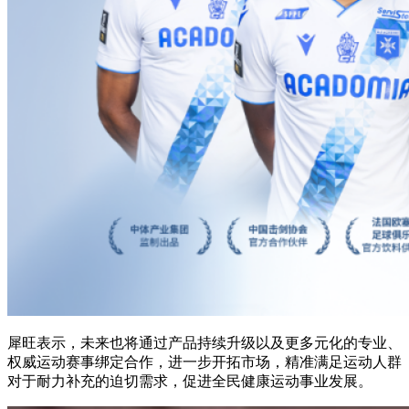
犀旺表示，未来也将通过产品持续升级以及更多元化的专业、
权威运动赛事绑定合作，进一步开拓市场，精准满足运动人群
对于耐力补充的迫切需求，促进全民健康运动事业发展。