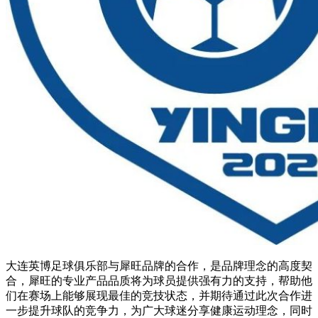
大连英博足球俱乐部与犀旺品牌的合作，是品牌理念的高度契
合，犀旺的专业产品品质将为球员提供强有力的支持，帮助他
们在赛场上能够展现最佳的竞技状态，并期待通过此次合作进
一步提升球队的竞争力，为广大球迷分享健康运动理念，同时