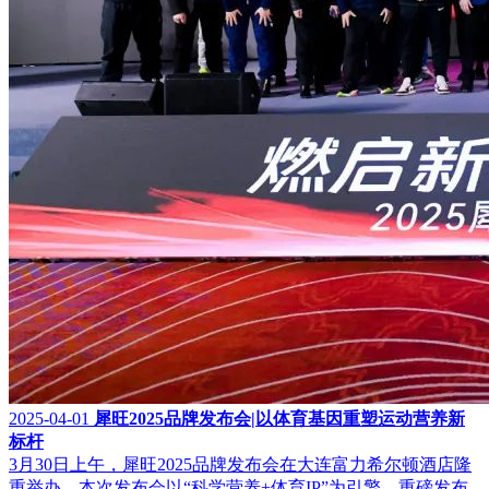
2025-04-01
犀旺2025品牌发布会|以体育基因重塑运动营养新
标杆
3月30日上午，犀旺2025品牌发布会在大连富力希尔顿酒店隆
重举办。本次发布会以“科学营养+体育IP”为引擎，重磅发布