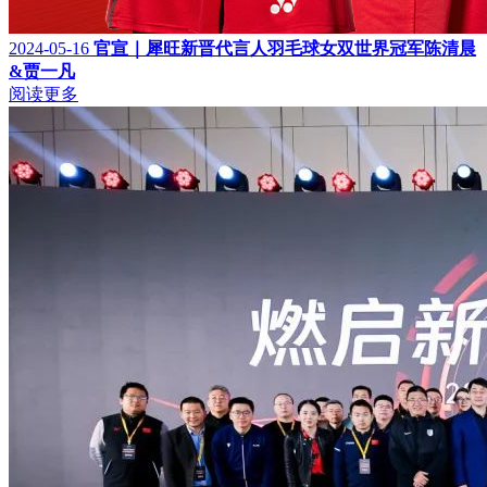
2024-05-16
官宣｜犀旺新晋代言人羽毛球女双世界冠军陈清晨
&贾一凡
阅读更多