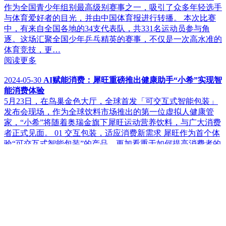
2025-05-29
驰骋山海，共赴“犀旺”|犀旺成为第13届大连100越
野赛赛事赞助商
5月24日，第13届大连100越野赛在傅家庄公园广场火热开赛，
这场驰骋山海的运动盛宴，吸引了全球12个国家、国内188个