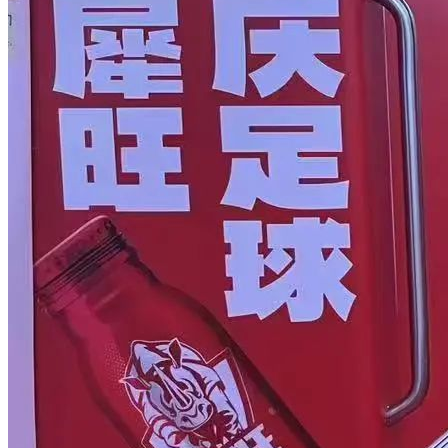
2024-09-18
官宣：犀旺成为2024环黄山赛战略合作伙伴、赛事
运动营养饮料唯一指定赞助商
犀旺成为2024环黄山赛战略合作伙伴 赛事运动营养饮料唯一
指定赞助商
阅读更多