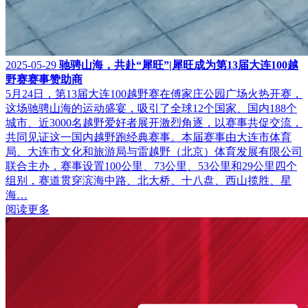
2025-05-29
驰骋山海，共赴“犀旺”|犀旺成为第13届大连100越
野赛赛事赞助商
5月24日，第13届大连100越野赛在傅家庄公园广场火热开赛，
这场驰骋山海的运动盛宴，吸引了全球12个国家、国内188个
城市、近3000名越野爱好者展开激烈角逐，以赛事共促交流，
共同见证这一国内越野跑经典赛事。本届赛事由大连市体育
局、大连市文化和旅游局与雷越野（北京）体育发展有限公司
联合主办，赛事设置100公里、73公里、53公里和29公里四个
组别，赛道贯穿滨海中路、北大桥、十八盘、西山揽胜、星
海…
阅读更多