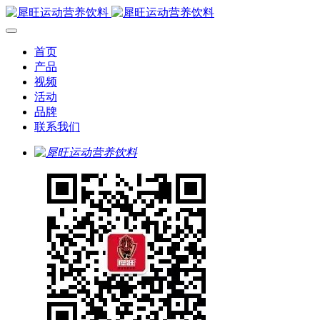
首页
产品
视频
活动
品牌
联系我们