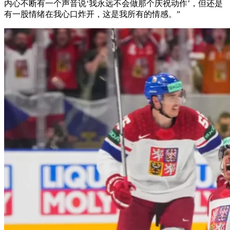
内心不断有一个声音说‘我永远不会做那个庆祝动作’，但还是
有一股情绪在我心口炸开，这是我所有的情感。”